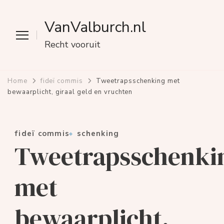
VanValburch.nl
Recht vooruit
Home
fideï commis
Tweetrapsschenking met
bewaarplicht, giraal geld en vruchten
fideï commis
schenking
Tweetrapsschenki
met
bewaarplicht,