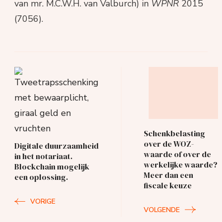
van mr. M.C.W.H. van Valburch) in
WPNR
2015
(7056).
Berichtnavigatie
Schenkbelasting
over de WOZ-
Digitale duurzaamheid
waarde of over de
in het notariaat.
werkelijke waarde?
Blockchain mogelijk
Meer dan een
een oplossing.
fiscale keuze
VORIGE
VOLGENDE