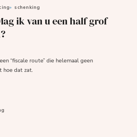
ting
schenking
g ik van u een half grof
n?
een “fiscale route” die helemaal geen
t hoe dat zat.
ng