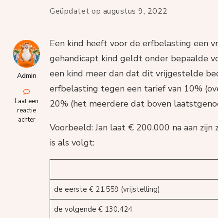
Geüpdatet op
augustus 9, 2022
Een kind heeft voor de erfbelasting een vr
gehandicapt kind geldt onder bepaalde voo
een kind meer dan dat dit vrijgestelde be
Admin
erfbelasting tegen een tarief van 10% (ov
op
Laat een
20% (het meerdere dat boven laatstgeno
Geld
reactie
legateren
achter
Voorbeeld: Jan laat € 200.000 na aan zijn 
aan
je
is als volgt:
kleinkinderen.
Altijd
een
goed
idee?
de eerste € 21.559 (vrijstelling)
de volgende € 130.424